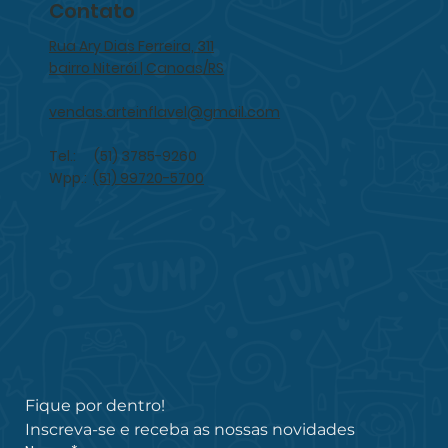
Contato
Rua Ary Dias Ferreira, 311
bairro Niterói | Canoas/RS
vendas.arteinflavel@gmail.com
Tel.: (51) 3785-9260
Wpp.:
(51) 99720-5700
Fique por dentro!
Inscreva-se e receba as nossas novidades