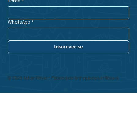
Nome
*
WhatsApp
*
Inscrever-se
© 2026 Arteinflável - Fábrica de brinquedos infláveis
arteinfláv