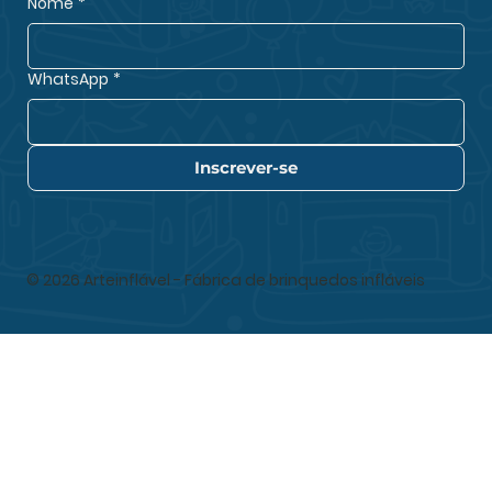
Nome
*
WhatsApp
*
Inscrever-se
© 2026 Arteinflável - Fábrica de brinquedos infláveis
arteinfláv