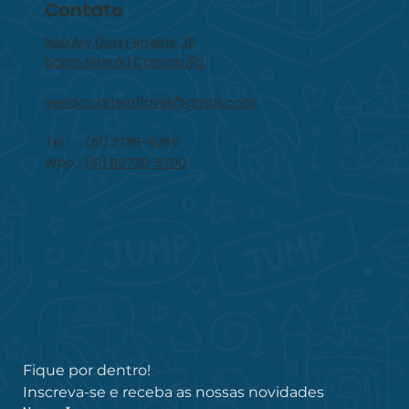
Contato
Rua Ary Dias Ferreira, 311
bairro Niterói | Canoas/RS
vendas.arteinflavel@gmail.com
Tel.: (51) 3785-9260
Wpp.:
(51) 99720-5700
Fique por dentro!
Inscreva-se e receba as nossas novidades